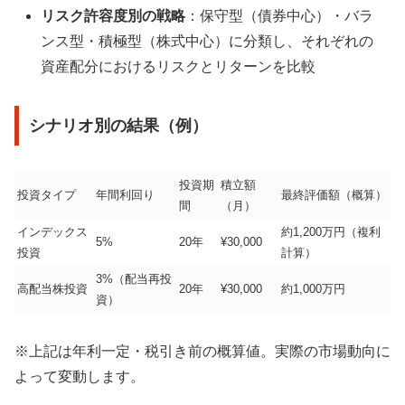
リスク許容度別の戦略
：保守型（債券中心）・バラ
ンス型・積極型（株式中心）に分類し、それぞれの
資産配分におけるリスクとリターンを比較
シナリオ別の結果（例）
投資期
積立額
投資タイプ
年間利回り
最終評価額（概算）
間
（月）
インデックス
約1,200万円（複利
5%
20年
¥30,000
投資
計算）
3%（配当再投
高配当株投資
20年
¥30,000
約1,000万円
資）
※上記は年利一定・税引き前の概算値。実際の市場動向に
よって変動します。