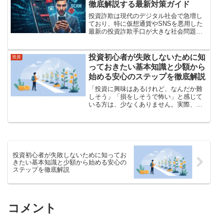
徹底解説する最新対策ガイド
投資詐欺は現代のデジタル社会で急増し
ており、特に仮想通貨やSNSを悪用した
最新の投資詐欺手口が大きな社会問題に
なっています。さらに、高いリターンを
求める投資家心理につけ込む手法や、巧
妙な勧誘メッセージ・偽サイトを使った
投資初心者が失敗しないために知
投資
詐欺が増えており、被害...
っておきたい基本知識と少額から
始める安心のステップを徹底解説
「投資に興味はあるけれど、なんだか難
しそう」「損をしそうで怖い」と感じて
いる方は、少なくありません。実際、投
資の世界には専門用語や数字が多く登場
し、初めての方にとってはとっつきにく
い印象があるかもしれません。しかし、
正しい知識を身につけて段...
投資初心者が失敗しないために知ってお
きたい基本知識と少額から始める安心の
ステップを徹底解説
コメント